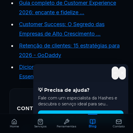
Guia completo de Customer Experience
2026: encante e fidelize ...
Customer Success: O Segredo das
Empresas de Alto Crescimento ...
Retenção de clientes: 15 estratégias para
2026 - GoDaddy
Dicionário CX 2026: Os Acrónimos
Essenciais Explicados - Armatis
💡 Precisa de ajuda?
Fale com um especialista da Hashes e
descubra o serviço ideal para seu
CONTEÚDO RELACIONADO
negócio.
Falar com Especialista
Inbound Marketing
Home
Serviços
Ferramentas
Blog
Contato