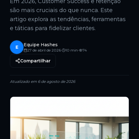
Em 2026, Customer Success e retenção
são mais cruciais do que nunca. Este
artigo explora as tendências, ferramentas
e táticas para fidelizar clientes.
Equipe Hashes
E
27 de abril de 2026
·
10
min
·
74
Compartilhar
Atualizado em
6 de agosto de 2026